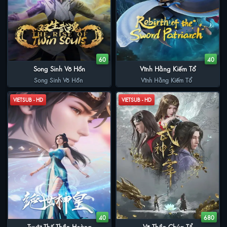
60
40
Song Sinh Võ Hồn
Vĩnh Hằng Kiếm Tổ
Song Sinh Võ Hồn
Vĩnh Hằng Kiếm Tổ
VIETSUB - HD
VIETSUB - HD
40
680
Tuyệt Thế Thần Hoàng
Võ Thần Chúa Tể