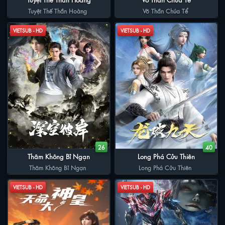
Tuyệt Thế Thần Hoàng
Võ Thần Chúa Tể
VIETSUB - HD
VIETSUB - HD
26
40
Thâm Không Bỉ Ngạn
Long Phá Cửu Thiên
Thâm Không Bỉ Ngạn
Long Phá Cửu Thiên
VIETSUB - HD
VIETSUB - HD