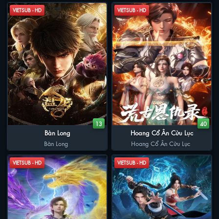
VIETSUB - HD
VIETSUB - HD
13
40
Bàn Long
Hoang Cổ Ân Cừu Lục
Bàn Long
Hoang Cổ Ân Cừu Lục
VIETSUB - HD
VIETSUB - HD