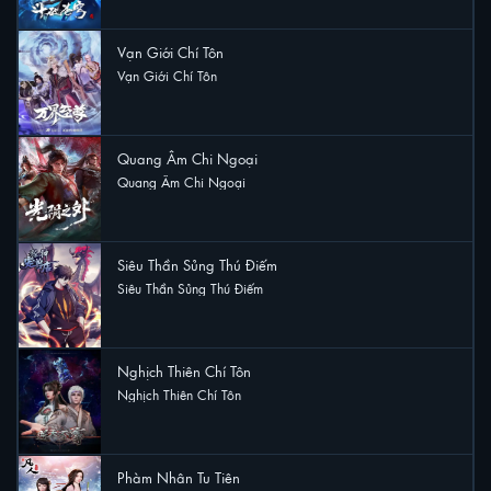
Vạn Giới Chí Tôn
Vạn Giới Chí Tôn
18 lượt xem
Quang Âm Chi Ngoại
Quang Âm Chi Ngoại
14 lượt xem
Siêu Thần Sủng Thú Điếm
Siêu Thần Sủng Thú Điếm
14 lượt xem
Nghịch Thiên Chí Tôn
Nghịch Thiên Chí Tôn
13 lượt xem
Phàm Nhân Tu Tiên