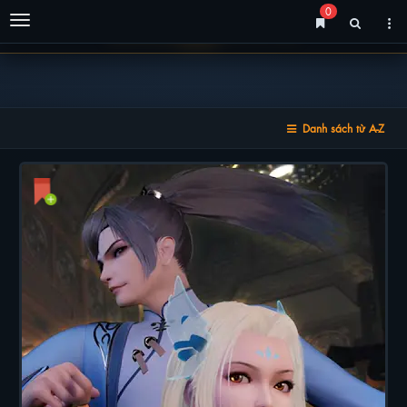
0
Menu
Danh sách từ A-Z