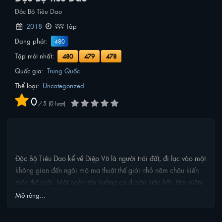
Độc Bộ Tiêu Dao
2018
??? Tập
Đang phát:
480
Tập mới nhất:
480
479
478
Quốc gia:
Trung Quốc
Thể loại:
Uncategorized
0
/
5
0
lượt
NỘI DUNG PHIM
Độc Bộ Tiêu Dao kể về Diệp Vũ là người trái đất, đi lạc vào một
không gian đến ngôi mộ ma thuật thế giới nhỏ năm châu kiến
mộc thế giới. Một ngày tận hưởng cơ duyên luân hồi, tâm niệm
cha mẹ già, một lòng muốn gặp lại thân nhân, cho nên chỉ có
Mở rộng...
thể tu luyện, mượn bước chân lên đỉnh phong, vượt qua Tinh Hà,
trở về quê hương. Thể chất kinh người, ngộ tính cực cao, tu