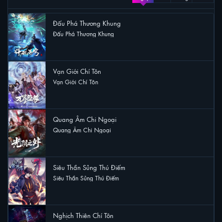
Đấu Phá Thương Khung
Đấu Phá Thương Khung
35 lượt xem
Vạn Giới Chí Tôn
Vạn Giới Chí Tôn
18 lượt xem
Quang Âm Chi Ngoại
Quang Âm Chi Ngoại
14 lượt xem
Siêu Thần Sủng Thú Điếm
Siêu Thần Sủng Thú Điếm
14 lượt xem
Nghịch Thiên Chí Tôn