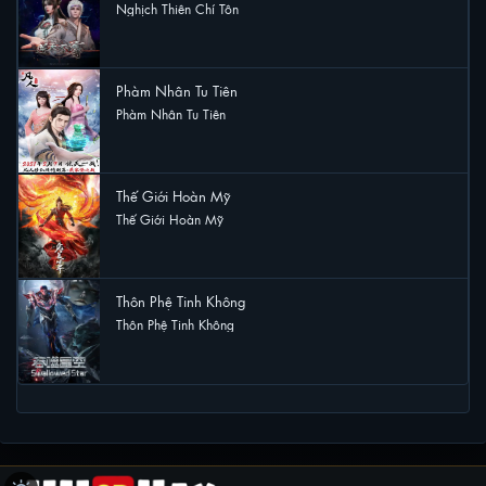
Nghịch Thiên Chí Tôn
12 lượt xem
Phàm Nhân Tu Tiên
Phàm Nhân Tu Tiên
8 lượt xem
Thế Giới Hoàn Mỹ
Thế Giới Hoàn Mỹ
6 lượt xem
Thôn Phệ Tinh Không
Thôn Phệ Tinh Không
5 lượt xem