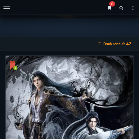
0
Menu
Danh sách từ A-Z