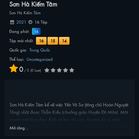
Sơn Hà Kiếm Tâm
Sơn Hà Kiếm Tâm
2021
16 Tập
Đang phát:
16
Tập mới nhất:
16
15
14
Quốc gia:
Trung Quốc
Thể loại:
Uncategorized
0
/
5
0
lượt
NỘI DUNG PHIM
Sơn Hà Kiếm Tâm kể về việc Yến Vô Sư (tông chủ Hoàn Nguyệt
Tông) nhặt được Thẩm Kiều (chưởng giáo Huyền Đô Môn). Một
người một lòng theo đuổi võ học tối cao, tùy tâm tùy ý, một
người yêu ghét phân minh, không muốn thấy cảnh chiến tranh
Mở rộng...
loạn lạc, khi ở bên nhau họ sẽ như thế nào đây?