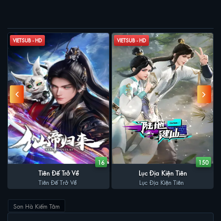
PHIM LIÊN QUAN
VIETSUB - HD
VIETSUB - HD
9
16
150
Tiên Đế Trở Về
Lục Địa Kiện Tiên
Tiên Đế Trở Về
Lục Địa Kiện Tiên
Sơn Hà Kiếm Tâm