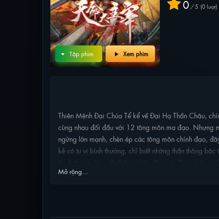
0
/
5
0
lượt
Tập phim
Xem phim
NỘI DUNG PHIM
Thiên Mệnh Đại Chúa Tể kể về Đại Hạ Thần Châu, chính
cùng nhau đối đầu với 12 tông môn ma đạo. Nhưng mấ
ngừng lớn mạnh, chèn ép các tông môn chính đạo, đây 
kẻ có tu vi bình thường, chỉ biết những thần thông b
ổn ở tông môn, mỗi tháng nhận đãi ngộ. Tuy nhiên có l
Mở rộng...
mạnh bất tử, chết đi sống lại. Quan trọng hơn, mỗi lầ
cao. Tóm lại, Lý Vạn Niên chết nhiều lần thì sẽ càng m
PHIM LIÊN QUAN