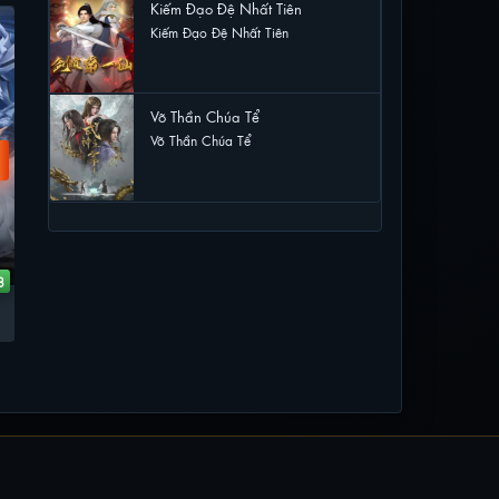
Kiếm Đạo Đệ Nhất Tiên
VIETSUB - HD
VIETSUB - HD
VI
Kiếm Đạo Đệ Nhất Tiên
4 lượt xem
Võ Thần Chúa Tể
Võ Thần Chúa Tể
3 lượt xem
8
435
152
Yêu Thần Ký
Tiên Nghịch
Yêu Thần Ký
Tiên Nghịch