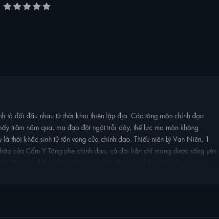
 tà đối đầu nhau từ thời khai thiên lập địa. Các tông môn chính đạo
y trăm năm qua, ma đạo đột ngột trỗi dậy, thế lực ma môn không
là thời khắc sinh tử tồn vong của chính đạo. Thiếu niên Lý Vạn Niên, 1
ậc thập của Cẩm Y Tông phe chính đạo, cả đời hắn chỉ mong được sống yên
ần hắn suýt chết lúc làm nhiệm vụ, hắn phát hiện bản thân hắn có sức
n hắn sống lại, đều có được điểm thưởng, từ đó tu vi của hắn ngày càng
ạnh hơn, mà chết đẹp hơn thì càng tốt.