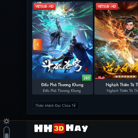
VIETSUB - HD
VIETSUB - HD
81
285
õ Đế: Bắt Đầu
Đấu Phá Thương Khung
Nghịch Thiên Tà 
: Bắt Đầu Huyền
ôn Chi Biến
Đấu Phá Thương Khung
Nghịch Thiên Tà T
Chi Biến
Thiên Mệnh Đại Chúa Tể