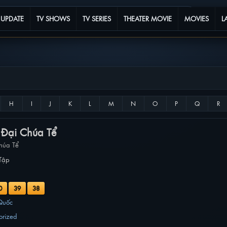
 UPDATE
TV SHOWS
TV SERIES
THEATER MOVIE
MOVIES
L
 Đại Chúa Tể
húa Tể
Tập
0
39
38
Quốc
orized