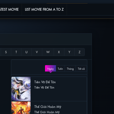
Phim yêu thích
0
ATEST MOVIE
LIST MOVIE FROM A TO Z
XEM NHIỀU
Ngày
Tuần
Tháng
Tất cả
Tiên Võ Đế Tôn
Tiên Võ Đế Tôn
28 lượt xem
Thế Giới Hoàn Mỹ
Thế Giới Hoàn Mỹ