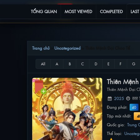
TỔNG QUAN
MOST VIEWED
COMPLETED
LAST
Trang chủ
»
Uncategorized
»
Thiên Mệnh Đại Chúa Tể
Thiên Mệnh
Thiên Mệnh Đại C
2025
??? 
Đang phát:
40
Tập mới nhất:
4
Quốc gia:
Trung 
Thể loại:
Uncateg