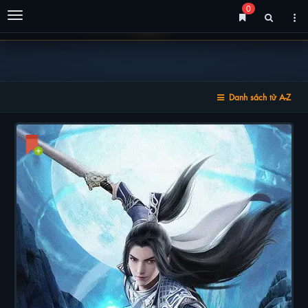
0
Menu
Danh sách từ A-Z