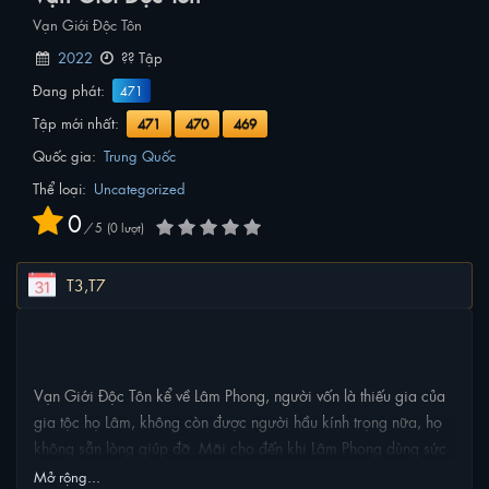
Vạn Giới Độc Tôn
2022
?? Tập
Đang phát:
471
Tập mới nhất:
471
470
469
Quốc gia:
Trung Quốc
Thể loại:
Uncategorized
0
/
5
0
lượt
T3,T7
NỘI DUNG PHIM
Vạn Giới Độc Tôn kể về Lâm Phong, người vốn là thiếu gia của
gia tộc họ Lâm, không còn được người hầu kính trọng nữa, họ
không sẵn lòng giúp đỡ. Mãi cho đến khi Lâm Phong dùng sức
mạnh có được từ vùng bí ẩn đánh bại cường quốc võ lâm,
Mở rộng...