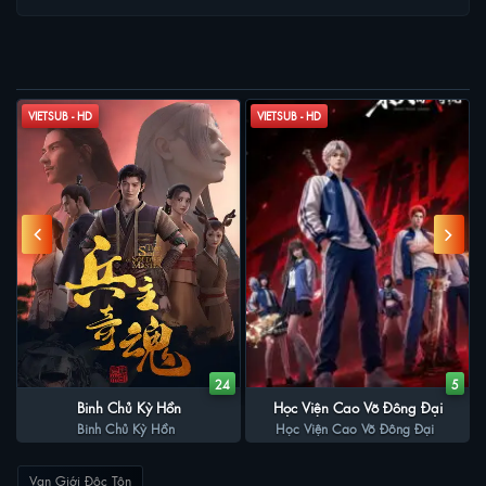
người nhà họ Lâm mới thay đổi thái độ đối với Lâm Phong.
PHIM LIÊN QUAN
VIETSUB - HD
VIETSUB - HD
0
24
5
Binh Chủ Kỳ Hồn
Học Viện Cao Võ Đông Đại
Binh Chủ Kỳ Hồn
Học Viện Cao Võ Đông Đại
Vạn Giới Độc Tôn