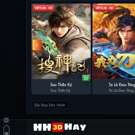
VIETSUB - HD
VIETSUB - HD
90
22
ạp Tiền Làm Võ
Sưu Thần Ký
Ta Là Đao Tôn
p Tiền Làm Võ
Đế
Sưu Thần Ký
Ta Là Đao Tông
ế
Đại Đạo Độc Hành