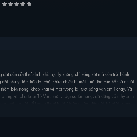
ất cằn cỗi thiếu linh khí, Lạc Ly không chỉ sống sót mà còn trở thành
g dội nhưng tâm hồn lại chất chứa nhiều bí mật. Tuổi thơ của hắn là chuỗi
hẳm bên trong, khao khát về một tương lai tươi sáng vẫn âm ỉ cháy. Và
trai, người cha từ bi Từ Vân, một vị đại sư tài năng, đã dũng cảm hy sinh.
ng, một cơ hội để Lạc Ly thoát khỏi Ngân Châu, đến với thế giới Trung
hạy đơn thuần, mà là hành trình tìm kiếm sự tự do, con đường tu tiên chân
ệu hắn có đủ sức mạnh để vượt qua mọi chông gai, đạt đến đỉnh cao của võ
 một thế giới kỳ diệu, nơi mà số phận, tình yêu và lòng trung thành sẽ
n và bất ngờ!