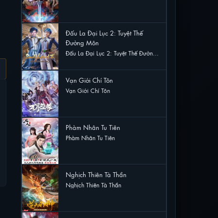
56 lượt xem
Đấu La Đại Lục 2: Tuyệt Thế
Đường Môn
Đấu La Đại Lục 2: Tuyệt Thế Đường
Môn
30 lượt xem
Vạn Giới Chí Tôn
Vạn Giới Chí Tôn
30 lượt xem
Phàm Nhân Tu Tiên
Phàm Nhân Tu Tiên
22 lượt xem
Nghịch Thiên Tà Thần
Nghịch Thiên Tà Thần
20 lượt xem