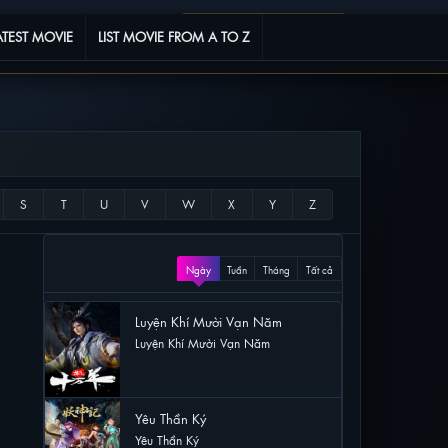
Phim yêu thích
0
ATEST MOVIE
LIST MOVIE FROM A TO Z
XEM NHIỀU
Ngày
Tuần
Tháng
Tất cả
Luyện Khí Mười Vạn Năm
Luyện Khí Mười Vạn Năm
57 lượt xem
Yêu Thần Ký
Yêu Thần Ký