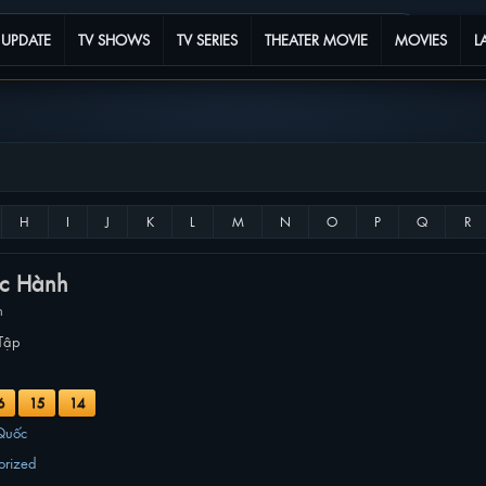
 UPDATE
TV SHOWS
TV SERIES
THEATER MOVIE
MOVIES
L
c Hành
h
Tập
6
15
14
Quốc
orized