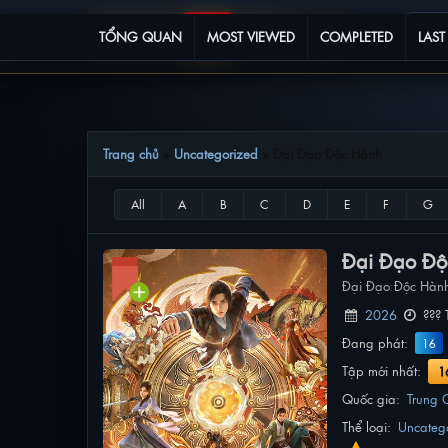
TỔNG QUAN
MOST VIEWED
COMPLETED
LAST
Trang chủ
»
Uncategorized
»
Đại Đạo Độc Hành
Đại Đạo Độ
Đại Đạo Độc Hàn
2026
??? 
Đang phát:
16
Tập mới nhất:
1
Quốc gia:
Trung 
Thể loại:
Uncateg