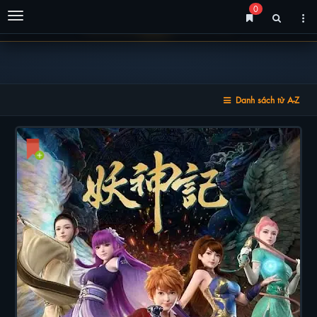
0
Menu
Danh sách từ A-Z