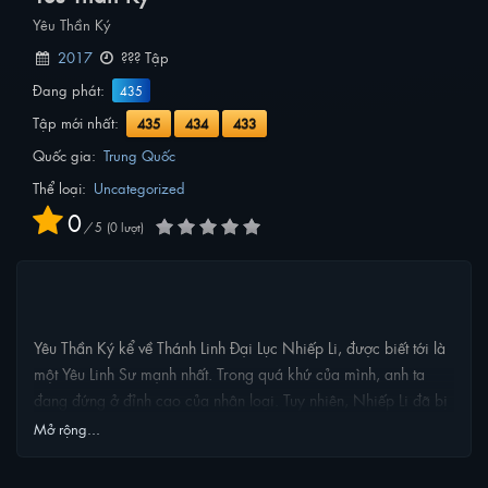
Yêu Thần Ký
2017
??? Tập
Đang phát:
435
Tập mới nhất:
435
434
433
Quốc gia:
Trung Quốc
Thể loại:
Uncategorized
0
/
5
0
lượt
NỘI DUNG PHIM
Yêu Thần Ký kể về Thánh Linh Đại Lục Nhiếp Li, được biết tới là
một Yêu Linh Sư mạnh nhất. Trong quá khứ của mình, anh ta
đang đứng ở đỉnh cao của nhân loại. Tuy nhiên, Nhiếp Li đã bị
mất mạng trong một trận chiến vô cùng ác liệt với Hoàng Đế,
Mở rộng...
Nhà Hiền Triết và Sáu Vị Thần Thú, từ đó linh hồn của anh ta đã
được tái sinh sau đó và trở lại quá khứ khi anh 13 tuổi. Mặc dù