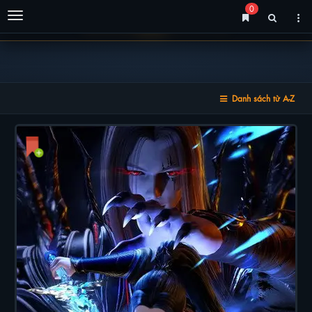
0
Menu
Danh sách từ A-Z