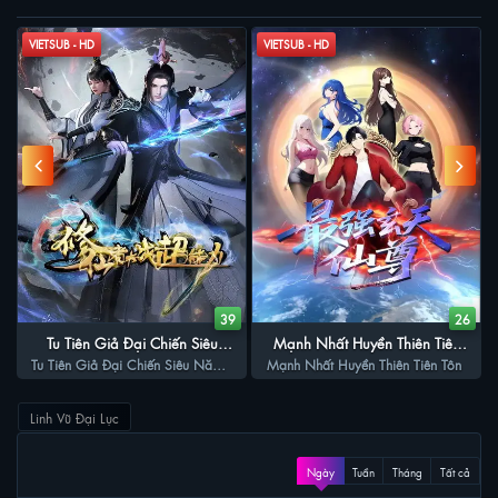
VIETSUB - HD
VIETSUB - HD
7
39
26
Tu Tiên Giả Đại Chiến Siêu
Mạnh Nhất Huyền Thiên Tiên
Tu Tiên Giả Đại Chiến Siêu Năng
Năng Lự
Mạnh Nhất Huyền Thiên Tiên Tôn
Tôn
Lự
Linh Vũ Đại Lục
XEM NHIỀU
Ngày
Tuần
Tháng
Tất cả