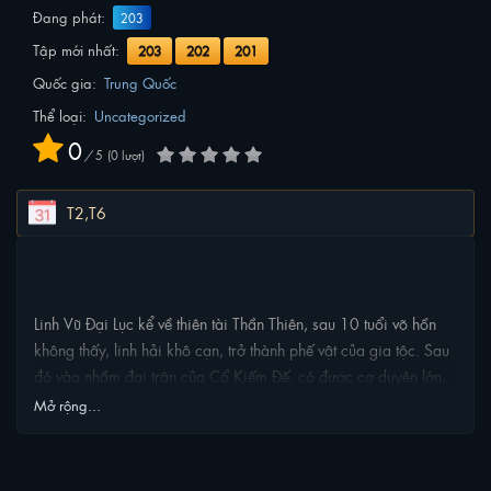
Đang phát:
203
Tập mới nhất:
203
202
201
Quốc gia:
Trung Quốc
Thể loại:
Uncategorized
0
/
5
0
lượt
T2,T6
NỘI DUNG PHIM
Linh Vũ Đại Lục kể về thiên tài Thần Thiên, sau 10 tuổi võ hồn
không thấy, linh hải khô cạn, trở thành phế vật của gia tộc. Sau
đó vào nhầm đại trận của Cổ Kiếm Đế, có được cơ duyên lớn,
từ đó cuộc đời thay đổi, phá Thiên Đạo, nắm giữ luân hồi, độ
Mở rộng...
Đế kiếp, trở thành người đứng đầu Linh Vũ Đại Lục
PHIM LIÊN QUAN