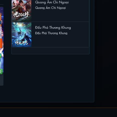
Quang Âm Chi Ngoại
Quang Âm Chi Ngoại
VIETSUB - HD
VIETSUB - HD
VI
19 lượt xem
Đấu Phá Thương Khung
Đấu Phá Thương Khung
17 lượt xem
0
13
40
Bàn Long
Thần Tại Quýnh Đồ
Bàn Long
Thần Tại Quýnh Đồ