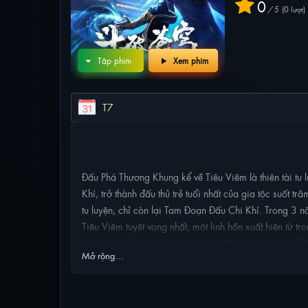
0
/
5
0
lượt
Tập phim
Xem phim
T7
NỘI DUNG PHIM
Đấu Phá Thương Khung kể về Tiêu Viêm là thiên tài tu
Khí, trở thành đấu thủ trẻ tuổi nhất của gia tộc suốt
tu luyện, chỉ còn lại Tam Đoạn Đấu Chi Khí. Trong 3 n
Tiêu Viêm tuyệt vọng nhất, một linh hồn xuất hiện từ t
cửa hoàn toàn mới. Dưới sự giúp đỡ của Dược lão, T
Mở rộng...
Lan Yên Nhiên khi giao hẹn ba năm đến. Nhưng không m
cuộc hành trình nhiều thử thách nhằm cứu thoát cha mì
PHIM LIÊN QUAN