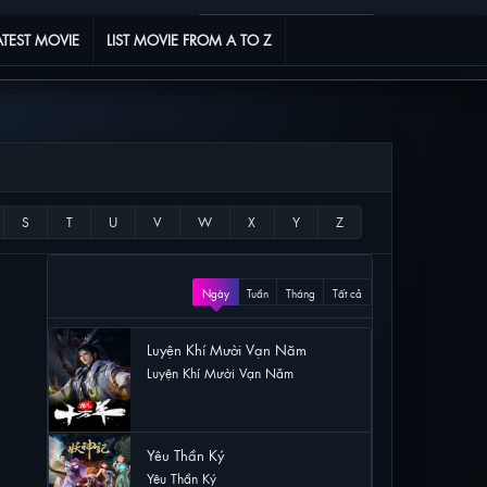
Phim yêu thích
0
ATEST MOVIE
LIST MOVIE FROM A TO Z
XEM NHIỀU
Ngày
Tuần
Tháng
Tất cả
Luyện Khí Mười Vạn Năm
Luyện Khí Mười Vạn Năm
57 lượt xem
Yêu Thần Ký
Yêu Thần Ký