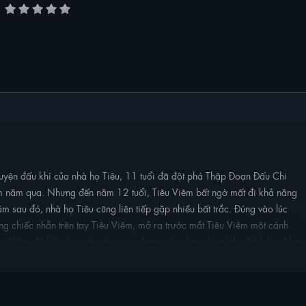
 luyện đấu khí của nhà họ Tiêu, 11 tuổi đã đột phá Thập Đoạn Đấu Chi
 trăm năm qua. Nhưng đến năm 12 tuổi, Tiêu Viêm bất ngờ mất đi khả năng
ăm sau đó, nhà họ Tiêu cũng liên tiếp gặp nhiều bất trắc. Đúng vào lúc
rong chiếc nhẫn trên tay Tiêu Viêm, mở ra trước mắt Tiêu Viêm một cánh
iêu Viêm đã hồi phục và nâng cao được công lực của mình, đánh bại Nạp
ay là cha Tiêu Viêm lại bị Vân Lam tông bắt đi, Tiêu Viêm lại bắt đầu
nh.