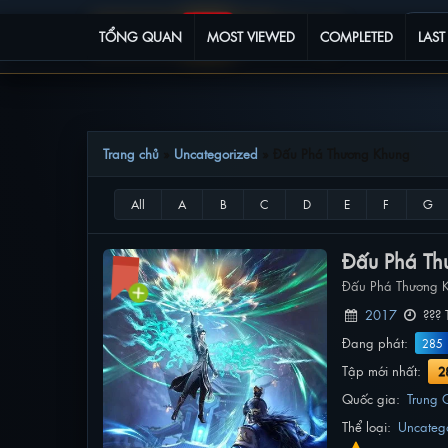
TỔNG QUAN
MOST VIEWED
COMPLETED
LAST
Trang chủ
»
Uncategorized
»
Đấu Phá Thương Khung
Đấu Phá Th
Đấu Phá Thương 
2017
??? 
Đang phát:
285
Tập mới nhất:
2
Quốc gia:
Trung 
Thể loại:
Uncateg