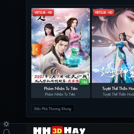
VIETSUB - HD
VIETSUB - HD
60
186
ệ Thần Long
Phàm Nhân Tu Tiên
Tuyệt Thế Thần H
 Thần Long
Phàm Nhân Tu Tiên
Tuyệt Thế Thần Ho
Đấu Phá Thương Khung