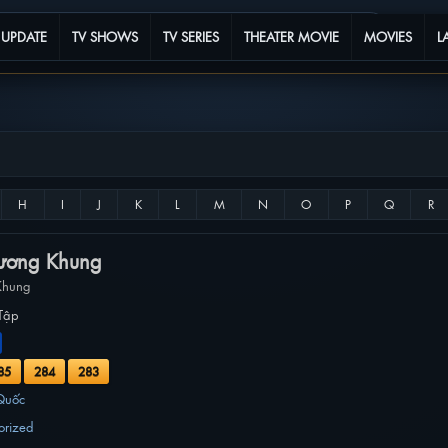
 UPDATE
TV SHOWS
TV SERIES
THEATER MOVIE
MOVIES
L
ương Khung
Khung
Tập
85
284
283
Quốc
orized