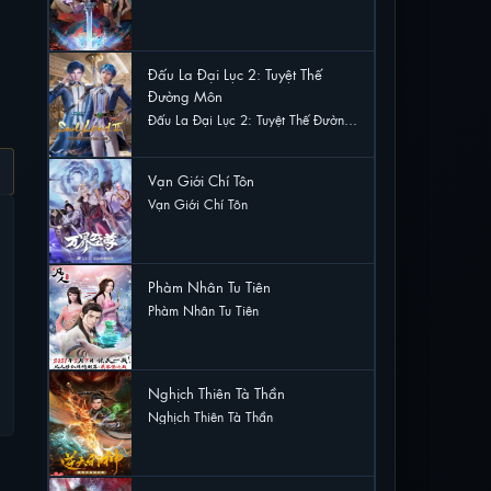
56 lượt xem
Đấu La Đại Lục 2: Tuyệt Thế
Đường Môn
Đấu La Đại Lục 2: Tuyệt Thế Đường
Môn
30 lượt xem
Vạn Giới Chí Tôn
Vạn Giới Chí Tôn
30 lượt xem
Phàm Nhân Tu Tiên
Phàm Nhân Tu Tiên
22 lượt xem
Nghịch Thiên Tà Thần
Nghịch Thiên Tà Thần
20 lượt xem