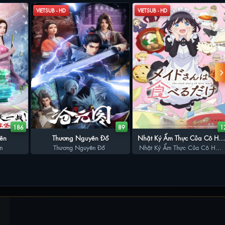
VIETSUB - HD
VIETSUB - HD
186
89
1
iên
Thương Nguyên Đồ
Nhật Ký Ẩm Thực Của Cô Hầ
n
Thương Nguyên Đồ
Nhật Ký Ẩm Thực Của Cô Hầu
Gái
Gái