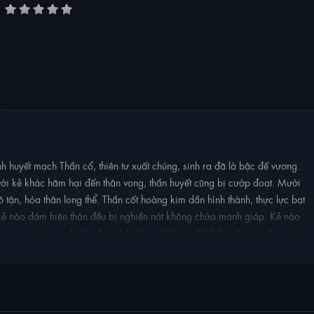
huyết mạch Thần cổ, thiên tư xuất chúng, sinh ra đã là bậc đế vương.
 với kẻ khác hãm hại đến thân vong, thần huyết cũng bị cướp đoạt. Mười
ô tận, hóa thân long thể. Thần cốt hoàng kim dần hình thành, thực lực bạt
 kẻ nào dám hiện thân đều bị nghiền nát không chừa manh giáp. Kẻ nào
n vạn giới, ta là chí tôn độc nhất. Vạn Cổ Long Đế thống lĩnh bá thoang!