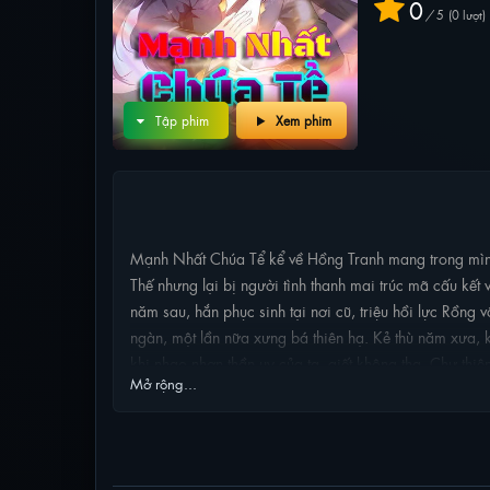
0
/
5
0
lượt
Tập phim
Xem phim
NỘI DUNG PHIM
Mạnh Nhất Chúa Tể kể về Hồng Tranh mang trong mình 
Thế nhưng lại bị người tình thanh mai trúc mã cấu kết
năm sau, hắn phục sinh tại nơi cũ, triệu hồi lực Rồng v
ngàn, một lần nữa xưng bá thiên hạ. Kẻ thù năm xưa,
khi nhạo nhơn thần uy của ta, giết không tha. Chư thiê
Mở rộng...
PHIM LIÊN QUAN