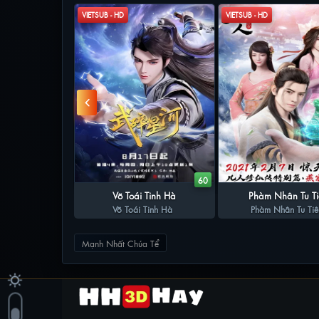
VIETSUB - HD
VIETSUB - HD
19
60
hí Tôn Đan Điền
Võ Toái Tinh Hà
Phàm Nhân Tu T
í Tôn Đan Điền
Võ Toái Tinh Hà
Phàm Nhân Tu Tiê
Mạnh Nhất Chúa Tể