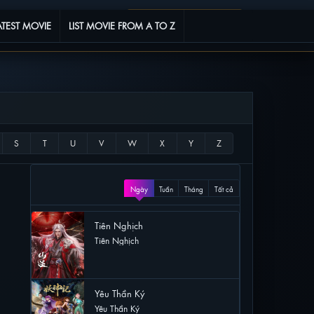
Phim yêu thích
0
ATEST MOVIE
LIST MOVIE FROM A TO Z
XEM NHIỀU
Ngày
Tuần
Tháng
Tất cả
Tiên Nghịch
Tiên Nghịch
50 lượt xem
Yêu Thần Ký
Yêu Thần Ký