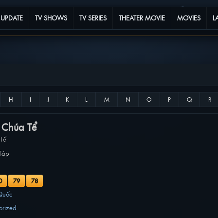
 UPDATE
TV SHOWS
TV SERIES
THEATER MOVIE
MOVIES
L
 Chúa Tể
Tể
Tập
0
79
78
Quốc
orized