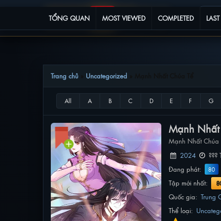
TỔNG QUAN
MOST VIEWED
COMPLETED
LAST
Trang chủ
»
Uncategorized
»
Mạnh Nhất Chúa Tể
Mạnh Nhất
Mạnh Nhất Chúa 
2024
??? 
Đang phát:
80
Tập mới nhất:
8
Quốc gia:
Trung 
Thể loại:
Uncateg