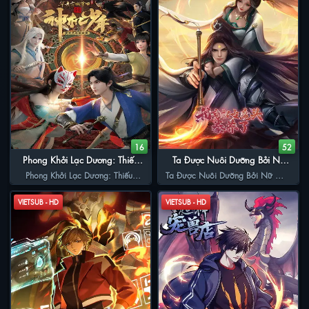
16
52
Phong Khởi Lạc Dương: Thiếu
Ta Được Nuôi Dưỡng Bởi Nữ
Niên Thần Cơ
Ma Đầu
Phong Khởi Lạc Dương: Thiếu
Ta Được Nuôi Dưỡng Bởi Nữ Ma
Niên Thần Cơ
Đầu
VIETSUB - HD
VIETSUB - HD