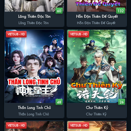
60
132
Lăng Thiên Độc Tôn
Hỗn Độn Thiên Đế Quyết
Lăng Thiên Độc Tôn
Hỗn Độn Thiên Đế Quyết
VIETSUB - HD
VIETSUB - HD
48
26
Thần Long Tinh Chủ
Chư Thiên Kỷ
Thần Long Tinh Chủ
Chư Thiên Kỷ
VIETSUB - HD
VIETSUB - HD