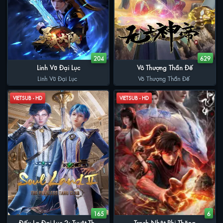
204
629
Linh Vũ Đại Lục
Vô Thượng Thần Đế
Linh Vũ Đại Lục
Vô Thượng Thần Đế
VIETSUB - HD
VIETSUB - HD
165
6
Đấu La Đại Lục 2: Tuyệt Thế
Trạch Nhật Phi Thăng