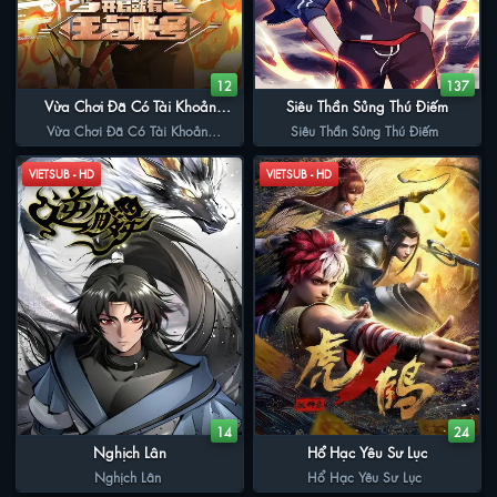
12
137
Vừa Chơi Đã Có Tài Khoản
Siêu Thần Sủng Thú Điếm
Vương Giả
Vừa Chơi Đã Có Tài Khoản
Siêu Thần Sủng Thú Điếm
Vương Giả
VIETSUB - HD
VIETSUB - HD
14
24
Nghịch Lân
Hổ Hạc Yêu Sư Lục
Nghịch Lân
Hổ Hạc Yêu Sư Lục