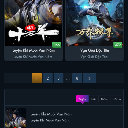
366
472
Luyện Khí Mười Vạn Năm
Vạn Giới Độc Tôn
Luyện Khí Mười Vạn Năm
Vạn Giới Độc Tôn
1
2
3
…
8
XEM NHIỀU
Ngày
Tuần
Tháng
Tất cả
Luyện Khí Mười Vạn Năm
Luyện Khí Mười Vạn Năm
56 lượt xem