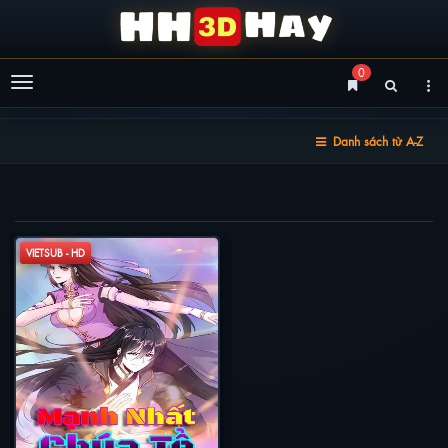
0
Menu
Danh sách từ A-Z
MẠNH NHẤT CHÚA TỂ
VIETSUB - HD