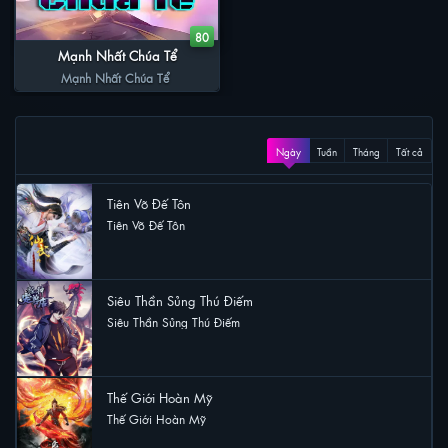
80
Mạnh Nhất Chúa Tể
Mạnh Nhất Chúa Tể
XEM NHIỀU
Ngày
Tuần
Tháng
Tất cả
Tiên Võ Đế Tôn
Tiên Võ Đế Tôn
56 lượt xem
Siêu Thần Sủng Thú Điếm
Siêu Thần Sủng Thú Điếm
34 lượt xem
Thế Giới Hoàn Mỹ
Thế Giới Hoàn Mỹ
27 lượt xem