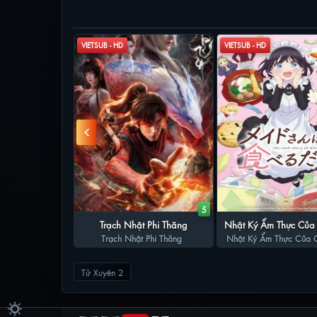
PHIM LIÊN QUAN
VIETSUB - HD
VIETSUB - HD
16
5
c Dương: Thiếu
Trạch Nhật Phi Thăng
Nhật Ký Ẩm Thực Của
c Dương: Thiếu
Thần Cơ
Trạch Nhật Phi Thăng
Nhật Ký Ẩm Thực Của 
Gái
hần Cơ
Gái
Tử Xuyên 2