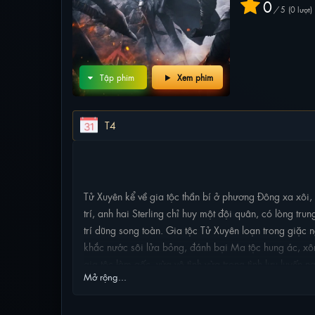
0
/
5
0
lượt
Tập phim
Xem phim
T4
NỘI DUNG PHIM
Tử Xuyên kể về gia tộc thần bí ở phương Đông xa xôi,
trí, anh hai Sterling chỉ huy một đội quân, có lòng tru
trí dũng song toàn. Gia tộc Tử Xuyên loạn trong giặc 
khắc nước sôi lửa bỏng, đánh bại Ma tộc hung ác, xô
gia tộc làm gốc, vừa vô tình vừa trọng tình lưu luyến 
Mở rộng...
tranh chấp lẫn nhau trên mảnh đất Đại Lục này, xích
tạo ra câu chuyện sử thi bi tráng-Tử Xuyên.