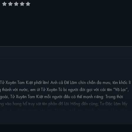
 Tử Xuyên Tam Kiệt phất lên! Anh cả Đế Lâm chín chắn đa mưu, tàn khốc lí
ng thành với nước, em út Tử Xuyên Tú bị người đời gọi với cái tên “Vô Lại”,
ngoài, Tử Xuyên Tam Kiệt mỗi người đều có thế mạnh riêng: Trong thời
ng vào hang hổ truy sát tên phản đồ Lôi Hồng đến cùng; Tư Đặc Lâm lấy
người yêu... Loài người, Ma tộc, Thú tộc. Mỗi tộc ở mỗi phương khác nhau,
 mích không ngừng. Khi máu và lửa hòa vào nhau, đao và kiếm va chạm,