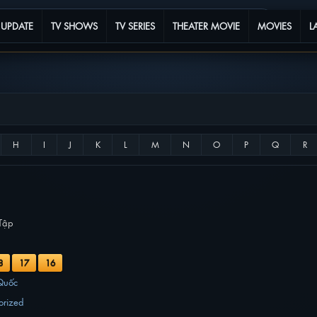
 UPDATE
TV SHOWS
TV SERIES
THEATER MOVIE
MOVIES
L
Tập
8
17
16
Quốc
orized