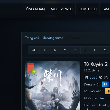
TỔNG QUAN
MOST VIEWED
COMPLETED
LAST
Trang chủ
»
Uncategorized
»
Tử Xuyên 2
Tử Xuyên 2
Tử Xuyên 2
2025
??? 
Đang phát:
18
Tập mới nhất:
1
Quốc gia:
Trung 
Thể loại:
Uncateg