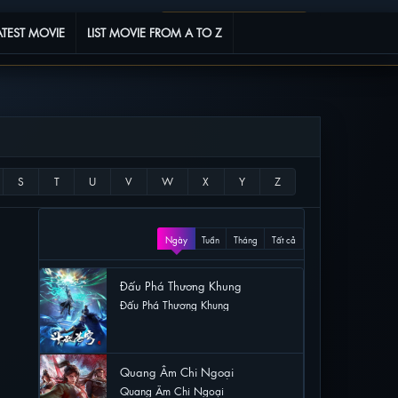
Phim yêu thích
0
ATEST MOVIE
LIST MOVIE FROM A TO Z
XEM NHIỀU
Ngày
Tuần
Tháng
Tất cả
Đấu Phá Thương Khung
Đấu Phá Thương Khung
43 lượt xem
Quang Âm Chi Ngoại
Quang Âm Chi Ngoại