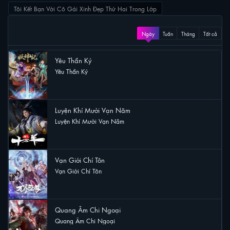
Tôi Kết Bạn Với Cô Gái Xinh Đẹp Thứ Hai Trong Lớp
XEM NHIỀU
Ngày
Tuần
Tháng
Tất cả
Yêu Thần Ký
Yêu Thần Ký
38 lượt xem
Luyện Khí Mười Vạn Năm
Luyện Khí Mười Vạn Năm
23 lượt xem
Vạn Giới Chí Tôn
Vạn Giới Chí Tôn
19 lượt xem
Quang Âm Chi Ngoại
Quang Âm Chi Ngoại