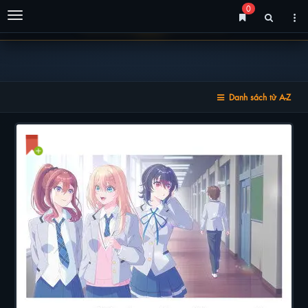
0
Menu
Danh sách từ A-Z