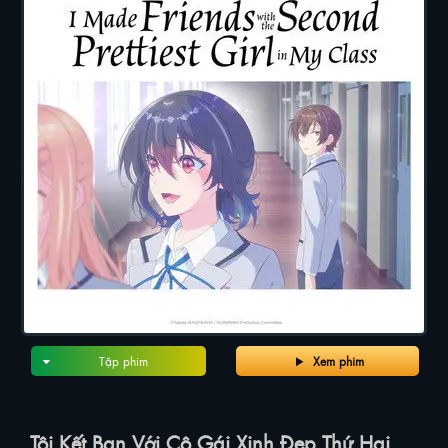
Tập phim
Xem phim
Tôi Kết Bạn Với Cô Gái Xinh Đẹp Thứ Hai