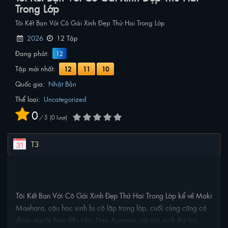
Trong Lớp
Tôi Kết Bạn Với Cô Gái Xinh Đẹp Thứ Hai Trong Lớp
2026
12 Tập
Đang phát:
12
Tập mới nhất:
12
11
10
Quốc gia:
Nhật Bản
Thể loại:
Uncategorized
0
/
5
0
lượt
T3
NỘI DUNG PHIM
Tôi Kết Bạn Với Cô Gái Xinh Đẹp Thứ Hai Trong Lớp kể về Maki
Maehara, cậu học sinh bị cô lập trong lớp, cuối cùng cũng có
được người bạn đầu tiên: Umi Asanagi, cô gái xinh thứ hai