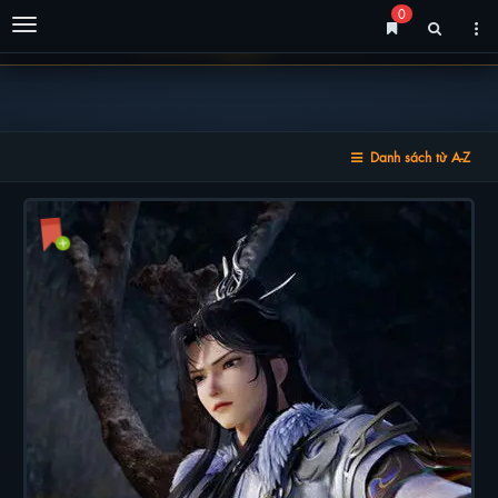
0
Menu
Danh sách từ A-Z