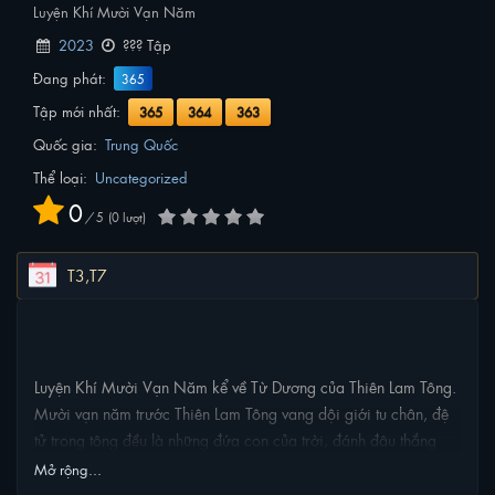
Luyện Khí Mười Vạn Năm
2023
??? Tập
Đang phát:
365
Tập mới nhất:
365
364
363
Quốc gia:
Trung Quốc
Thể loại:
Uncategorized
0
/
5
0
lượt
T3,T7
NỘI DUNG PHIM
Luyện Khí Mười Vạn Năm kể về Từ Dương của Thiên Lam Tông.
Mười vạn năm trước Thiên Lam Tông vang dội giới tu chân, đệ
tử trong tông đều là những đứa con của trời, đánh đâu thắng
đó. Chỉ có khai sơn đệ tử Từ Dương vẫn luôn ở Luyện Khí kỳ, để
Mở rộng...
đột phá tu vi sớm ngày phi thăng, Từ Dương bế quan vạn năm.