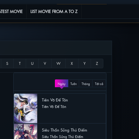
Phim yêu thích
0
ATEST MOVIE
LIST MOVIE FROM A TO Z
XEM NHIỀU
Ngày
Tuần
Tháng
Tất cả
Tiên Võ Đế Tôn
Tiên Võ Đế Tôn
51 lượt xem
Siêu Thần Sủng Thú Điếm
Siêu Thần Sủng Thú Điếm