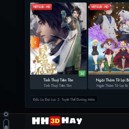
VIETSUB - HD
VIETSUB - HD
165
30
ế Độc Tôn
Tinh Thuý Tiên Tôn
Ngài Thám Tử Lại Bị
 Độc Tôn
Tinh Thuý Tiên Tôn
Ngài Thám Tử Lại Bị 
Đấu La Đại Lục 2: Tuyệt Thế Đường Môn