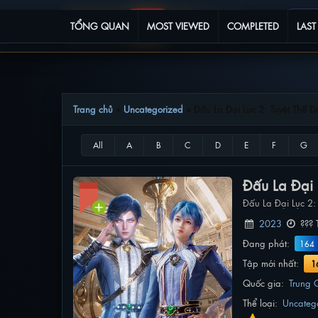
TỔNG QUAN
MOST VIEWED
COMPLETED
LAST
Trang chủ
»
Uncategorized
»
Đấu La Đại Lục 2: Tuyệt Thế 
Đấu La Đại 
Đấu La Đại Lục 2
2023
??? 
Đang phát:
164
Tập mới nhất:
1
Quốc gia:
Trung 
Thể loại:
Uncateg