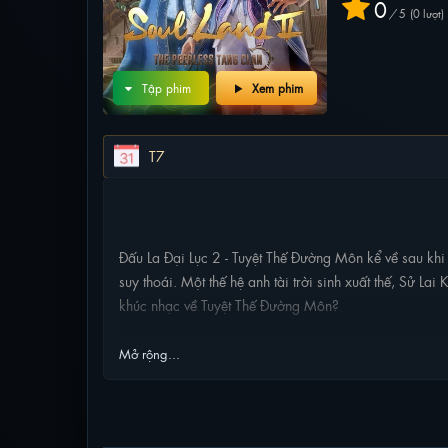
0
/
5
0
lượt
Tập phim
Xem phim
T7
NỘI DUNG PHIM
Đấu La Đại Lục 2 - Tuyệt Thế Đường Môn kể về sau k
suy thoái. Một thế hệ anh tài trời sinh xuất thế, Sử L
khúc nhạc về Tuyệt Thế Đường Môn?
Mở rộng...
PHIM LIÊN QUAN