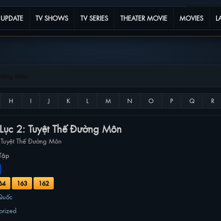
 UPDATE
TV SHOWS
TV SERIES
THEATER MOVIE
MOVIES
L
Đường Môn
Lục 2: Tuyệt Thế Đường Môn
: Tuyệt Thế Đường Môn
Tập
64
163
162
Quốc
orized