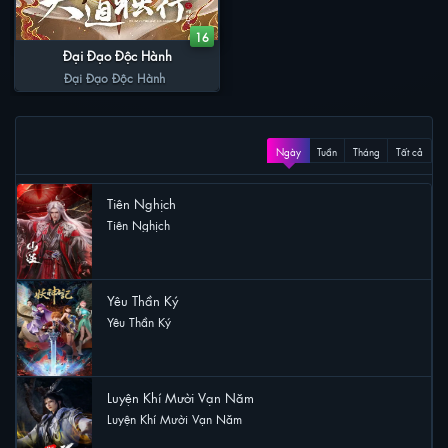
16
Đại Đạo Độc Hành
Đại Đạo Độc Hành
XEM NHIỀU
Ngày
Tuần
Tháng
Tất cả
Tiên Nghịch
Tiên Nghịch
78 lượt xem
Yêu Thần Ký
Yêu Thần Ký
33 lượt xem
Luyện Khí Mười Vạn Năm
Luyện Khí Mười Vạn Năm
29 lượt xem