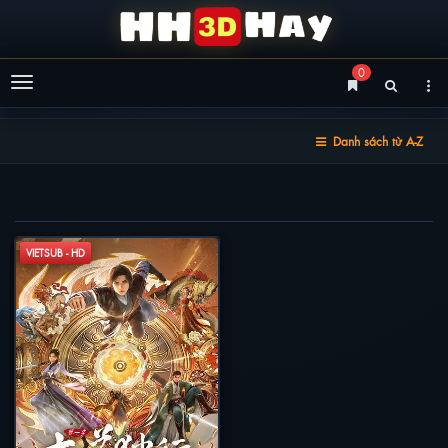
0
Menu
Danh sách từ A-Z
ĐẠI ĐẠO ĐỘC HÀNH
VIETSUB - HD