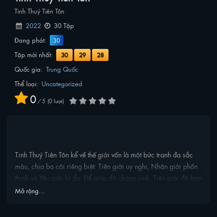
Tinh Thuý Tiên Tôn
2022
30 Tập
Đang phát:
30
Tập mới nhất:
30
29
28
Quốc gia:
Trung Quốc
Thể loại:
Uncategorized
0
/
5
0
lượt
NỘI DUNG PHIM
Tinh Thuý Tiên Tôn kể về thế giới vốn là một bức tranh đa sắc
màu, chia ba cõi riêng biệt: Tiên giới uy nghi, Nhân giới phồn
thịnh và Yêu giới bí ẩn. Để giúp đỡ chúng sinh, Tiên giới đã ban
phước lành, giáng linh xuống trần gian. Thế nhưng, điều không
Mở rộng...
ai ngờ tới, thứ linh chủng được ban tặng ấy lại dần bị bóng tối
ngấm ngầm, hấp thụ cái ác từ thế gian, trở thành mối họa khôn