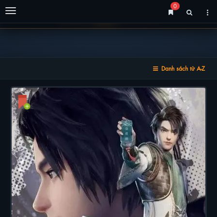
0
Menu
Danh sách từ A-Z