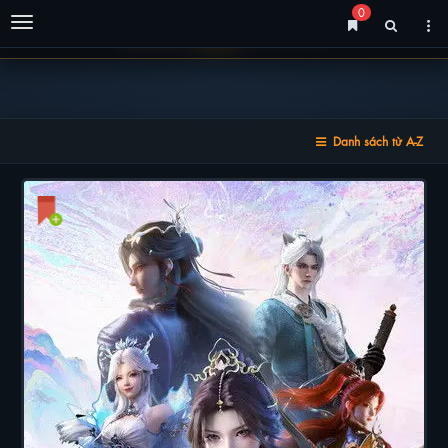
0
Menu
Danh sách từ A-Z