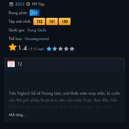
2023
??? Tập
Đang phát:
152
Tập mới nhất:
152
151
150
Quốc gia:
Trung Quốc
Thể loại:
Uncategorized
1.4
/
5
1
lượt
T2
NỘI DUNG PHIM
Tiên Nghịch kể về Vương Lâm, một thiếu niên may mắn, bị cuốn
vào thế giới pháp thuật và tu tiên của nước Triệu. Ban đầu, hắn
thiếu linh căn và không có tri thức về thế giới này. Tuy nhiên,
một hiểu lầm tai hại và một khối thiết tinh bí ẩn đã thay đổi
Mở rộng...
cuộc đời của Vương Lâm mãi mãi. Hắn nhận được một Thần Bí
Hạt Châu, một sự hỗ trợ quý báu trong việc trở thành một tu sĩ