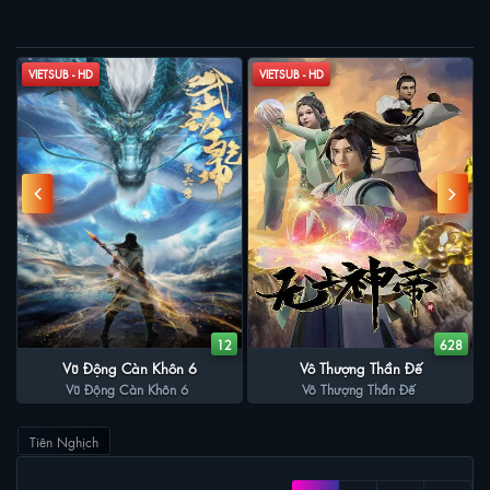
PHIM LIÊN QUAN
mạnh mẽ.
VIETSUB - HD
VIETSUB - HD
2
12
628
Vũ Động Càn Khôn 6
Vô Thượng Thần Đế
Vũ Động Càn Khôn 6
Vô Thượng Thần Đế
Tiên Nghịch
XEM NHIỀU