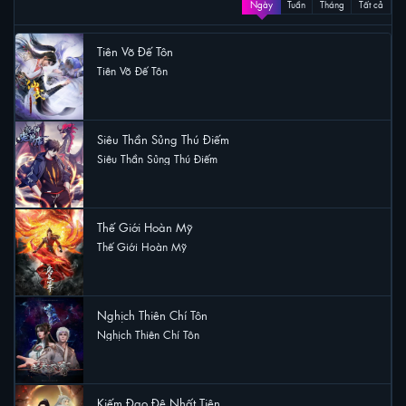
Ngày
Tuần
Tháng
Tất cả
Tiên Võ Đế Tôn
Tiên Võ Đế Tôn
56 lượt xem
Siêu Thần Sủng Thú Điếm
Siêu Thần Sủng Thú Điếm
30 lượt xem
Thế Giới Hoàn Mỹ
Thế Giới Hoàn Mỹ
26 lượt xem
Nghịch Thiên Chí Tôn
Nghịch Thiên Chí Tôn
13 lượt xem
Kiếm Đạo Đệ Nhất Tiên