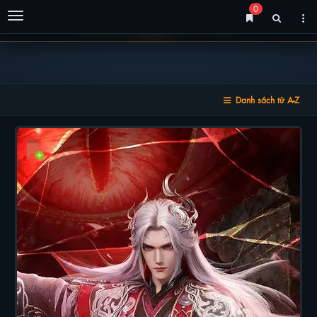
0
Menu
Danh sách từ A-Z