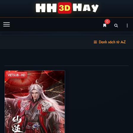
0
Menu
Danh sách từ A-Z
TIÊN NGHỊCH
VIETSUB - HD