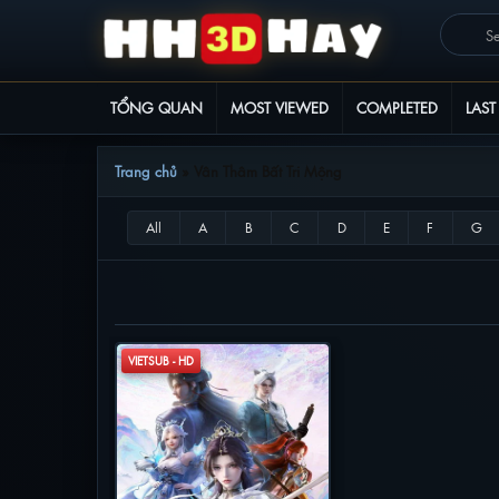
TỔNG QUAN
MOST VIEWED
COMPLETED
LAST
Trang chủ
»
Vân Thâm Bất Tri Mộng
VÂN THÂM BẤT TRI MỘNG
VIETSUB - HD