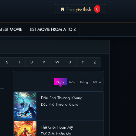
Phim yêu thích
0
ATEST MOVIE
LIST MOVIE FROM A TO Z
XEM NHIỀU
Ngày
Tuần
Tháng
Tất cả
Đấu Phá Thương Khung
Đấu Phá Thương Khung
50 lượt xem
Thế Giới Hoàn Mỹ
Thế Giới Hoàn Mỹ