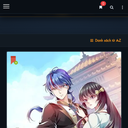
0
Menu
Danh sách từ A-Z