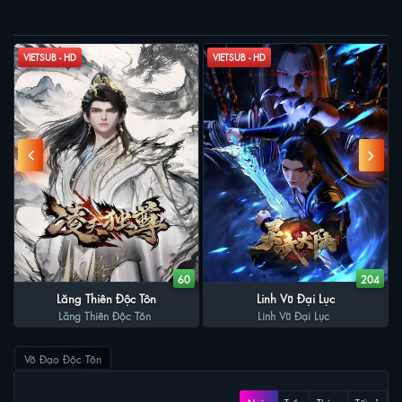
PHIM LIÊN QUAN
Trời!
VIETSUB - HD
VIETSUB - HD
4
60
204
Lăng Thiên Độc Tôn
Linh Vũ Đại Lục
Lăng Thiên Độc Tôn
Linh Vũ Đại Lục
Võ Đạo Độc Tôn
XEM NHIỀU