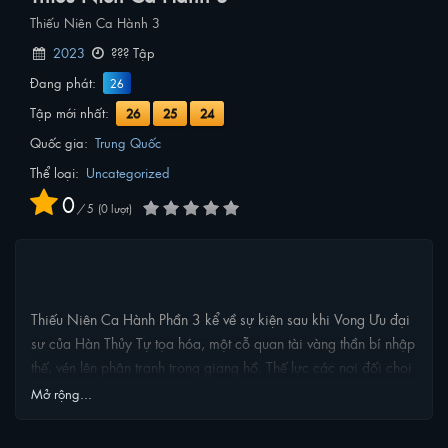
Thiếu Niên Ca Hành 3
2023
??? Tập
Đang phát:
26
Tập mới nhất:
26
25
24
Quốc gia:
Trung Quốc
Thể loại:
Uncategorized
0
/
5
0
lượt
NỘI DUNG PHIM
Thiếu Niên Ca Hành Phần 3 kể về sự kiện sau khi Vong Ưu đại
sư của Hàn Thủy Tự tọa hóa, một cỗ quan tài vàng thần bí nhập
thế, vén lên phân tranh trong giang hồ. Thế lực các nơi đối chọi
gay gắt, Tiêu Sắt, Lôi Vô Kiệt, Đường Liên, Tư Không Thiên Lạc,
Mở rộng...
Thiên Nữ Nhụy lần lượt rơi vào phân tranh. Sách mã giang hồ
mộng, ỷ kiếm đạp ca hành. Câu chuyện về bí mật của quan tài