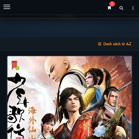
0
Menu
Danh sách từ A-Z