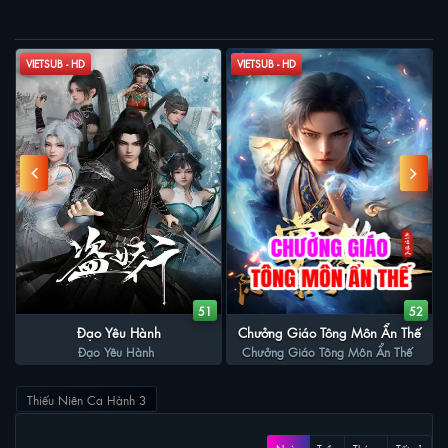
PHIM LIÊN QUAN
vàng dần dần được hé mở
VIETSUB - HD
VIETSUB - HD
0
51
52
Đạo Yêu Hành
Chưởng Giáo Tông Môn Ẩn Thế
Đạo Yêu Hành
Chưởng Giáo Tông Môn Ẩn Thế
Thiếu Niên Ca Hành 3
XEM NHIỀU