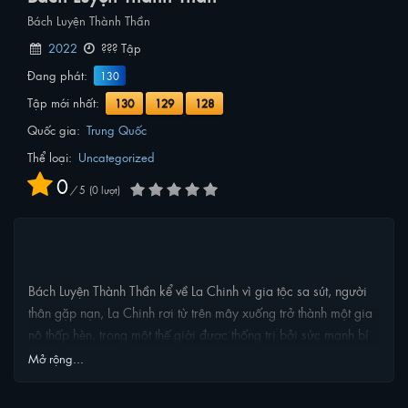
Bách Luyện Thành Thần
2022
??? Tập
Đang phát:
130
Tập mới nhất:
130
129
128
Quốc gia:
Trung Quốc
Thể loại:
Uncategorized
0
/
5
0
lượt
NỘI DUNG PHIM
Bách Luyện Thành Thần kể về La Chinh vì gia tộc sa sút, người
thân gặp nạn, La Chinh rơi từ trên mây xuống trở thành một gia
nô thấp hèn, trong một thế giới được thống trị bởi sức mạnh bí
ẩn, các gia tộc không ngừng đấu tranh, La Chinh không muốn
Mở rộng...
bị sa ngã lại tình cờ có được công pháp bí mật, luyện bản thân
thành vũ khí.