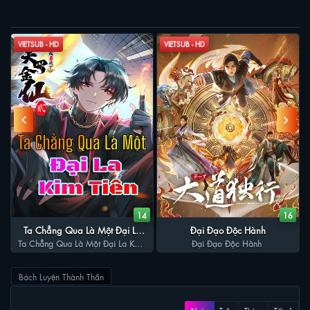
PHIM LIÊN QUAN
VIETSUB - HD
VIETSUB - HD
0
14
16
Ta Chẳng Qua Là Một Đại La
Đại Đạo Độc Hành
Ta Chẳng Qua Là Một Đại La Kim
Kim Tiên
Đại Đạo Độc Hành
Tiên
Bách Luyện Thành Thần
XEM NHIỀU