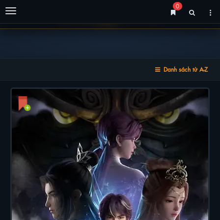
0
Menu
Danh sách từ A-Z