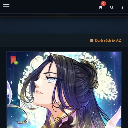
0
Menu
Danh sách từ A-Z