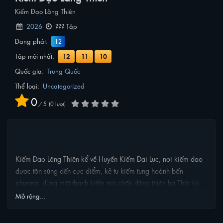
Kiếm Đạo Lăng Thiên
2026
??? Tập
Đang phát:
12
Tập mới nhất:
12
11
10
Quốc gia:
Trung Quốc
Thể loại:
Uncategorized
0
/
5
0
lượt
NỘI DUNG PHIM
Kiếm Đạo Lăng Thiên kể về Huyền Kiếm Đại Lục, nơi kiếm đạo
được tôn sùng đến cực điểm, kẻ tu kiếm tung hoành bốn
phương, dùng một thanh kiếm mà chấn động thiên hạ Thời kỳ
huy hoàng năm xưa, giới kiếm tu từng tạo nên vô số truyền kỳ,
Mở rộng...
mỗi một người cầm kiếm đều lưu lại dấu ấn khiến hậu thế
ngưỡng vọng Dẫu hiện tại Huyền Kiếm Đại Lục không còn rực