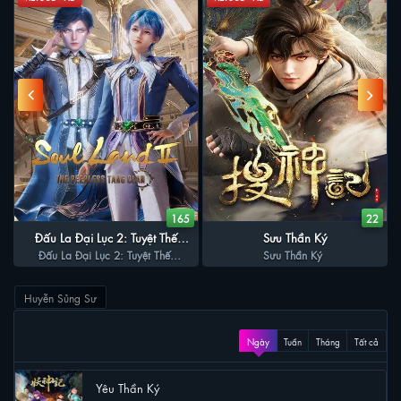
9
165
22
Đấu La Đại Lục 2: Tuyệt Thế
Sưu Thần Ký
Đấu La Đại Lục 2: Tuyệt Thế
Đường Môn
Sưu Thần Ký
Đường Môn
Huyễn Sủng Sư
XEM NHIỀU
Ngày
Tuần
Tháng
Tất cả
Yêu Thần Ký