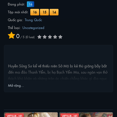
Đang phát:
16
Tập mới nhất:
16
15
14
Quốc gia:
Trung Quốc
Thể loại:
Uncategorized
0
/
5
0
lượt
NỘI DUNG PHIM
Huyễn Sủng Sư kể về thiếu niên Sở Mộ bị kẻ thù giăng bẫy bắt
đến ma đảo Thanh Yểm, bị hạ Bạch Yểm Ma, sau ngàn vạn thử
thách khó khăn và những trận ác chiến chẳng khác gì địa ngục
để sinh tồn trên ma đảo Thanh Yểm, cậu bắt đầu trở nên mạnh
Mở rộng...
hơn, rồi trở lại với thân phận Vua của đảo tù, cùng hồn sủng
Mạc Tà quay lại báo thù, xây dựng lại gia tộc.
PHIM LIÊN QUAN
VIETSUB - HD
VIETSUB - HD