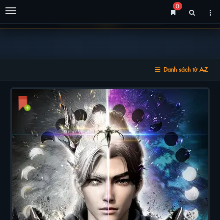
0
Menu
Danh sách từ A-Z