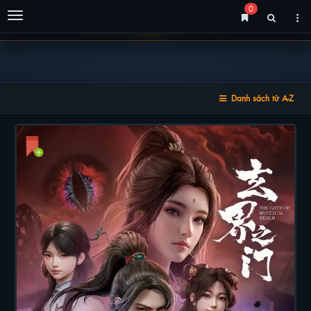
0
Menu
Danh sách từ A-Z