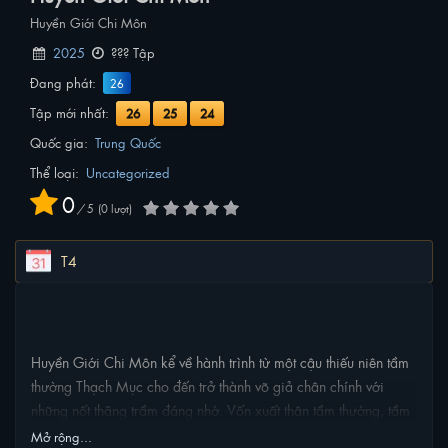
Huyền Giới Chi Môn
2025
??? Tập
Đang phát:
26
Tập mới nhất:
26
25
24
Quốc gia:
Trung Quốc
Thể loại:
Uncategorized
0
/
5
0
lượt
T4
NỘI DUNG PHIM
Huyền Giới Chi Môn kể về hành trình từ một cậu thiếu niên tầm
thường Thạch Mục cho đến trở thành võ giả chân chính với
những nốt thăng trầm đáng nhớ. Vốn xuất thân tầm thường, tầm
thường đến mức chỉ là một con nuôi trong một thế gia, vậy nên
Mở rộng...