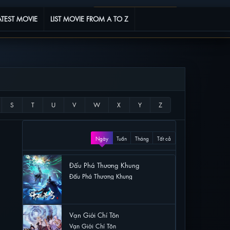
Phim yêu thích
0
ATEST MOVIE
LIST MOVIE FROM A TO Z
XEM NHIỀU
Ngày
Tuần
Tháng
Tất cả
Đấu Phá Thương Khung
Đấu Phá Thương Khung
32 lượt xem
Vạn Giới Chí Tôn
Vạn Giới Chí Tôn