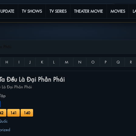
 UPDATE
TV SHOWS
TV SERIES
THEATER MOVIE
MOVIES
L
n Phái
Ta Đều Là Đại Phản Phái
 Là Đại Phản Phái
Tập
42
141
140
Quốc
orized