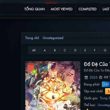
TỔNG QUAN
MOST VIEWED
COMPLETED
LAST
Trang chủ
»
Uncategorized
»
Đồ Đệ Của Ta Đều Là Đại Phả
Đồ Đệ Của 
Đồ Đệ Của Ta Đều
2023
??? 
Đang phát:
139
Tập mới nhất:
1
Quốc gia:
Trung 
Thể loại:
Uncateg