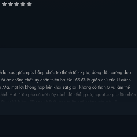
h lại sau giấc ngủ, bỗng chốc trở thành tổ sư già, đứng đầu cường đạo
 tội ác chồng chất, uy chấn thiên hạ. Đại đồ đệ là giáo chủ của U Minh
Ma, một lời không hợp liền khai sát giới. Không có thân tu vi, làm thế
ính Hải: "Lão phu cả đời này đánh đâu thắng đó, ngoại sư phụ lão nhân
ồ đệ Tư Vô Nhai: "Sư phụ bất tử, bọn ta ăn ngủ không yên mà..."