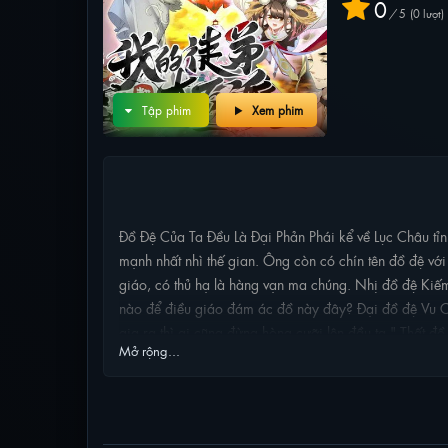
0
/
5
0
lượt
Tập phim
Xem phim
NỘI DUNG PHIM
Đồ Đệ Của Ta Đều Là Đại Phản Phái kể về Lục Châu tỉn
mạnh nhất nhì thế gian. Ông còn có chín tên đồ đệ với
giáo, có thủ hạ là hàng vạn ma chúng. Nhị đồ đệ Kiếm 
nào để điều giáo đám ác đồ này đây? Đại đồ đệ Vu Ch
gia ra thì ai cũng đừng hòng cưỡi lên đầu ta." Thất đ
Mở rộng...
PHIM LIÊN QUAN