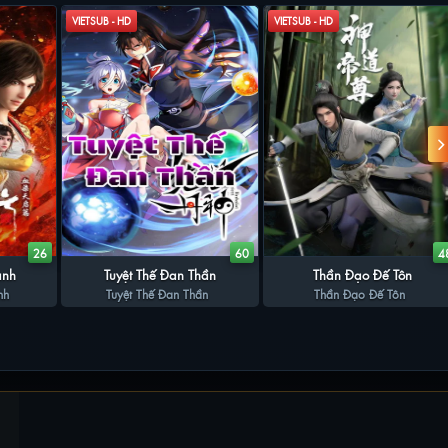
VIETSUB - HD
VIETSUB - HD
26
60
4
ành
Tuyệt Thế Đan Thần
Thần Đạo Đế Tôn
nh
Tuyệt Thế Đan Thần
Thần Đạo Đế Tôn