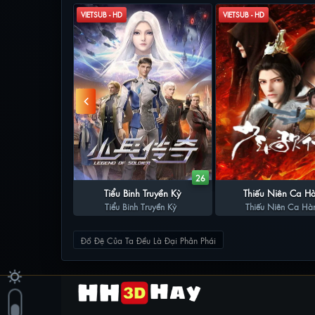
VIETSUB - HD
VIETSUB - HD
60
26
ên Độc Tôn
Tiểu Binh Truyền Kỳ
Thiếu Niên Ca H
n Độc Tôn
Tiểu Binh Truyền Kỳ
Thiếu Niên Ca Hà
Đồ Đệ Của Ta Đều Là Đại Phản Phái