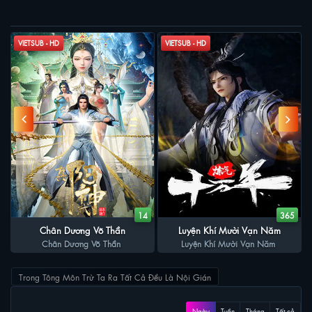
PHIM LIÊN QUAN
VIETSUB - HD
VIETSUB - HD
8
14
365
Chân Dương Võ Thần
Luyện Khí Mười Vạn Năm
Chân Dương Võ Thần
Luyện Khí Mười Vạn Năm
Trong Tông Môn Trừ Ta Ra Tất Cả Đều Là Nội Gián
XEM NHIỀU
Ngày
Tuần
Tháng
Tất cả