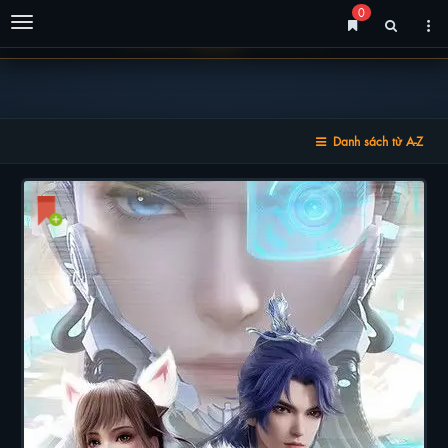
0
Menu
Danh sách từ A-Z