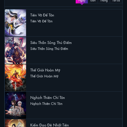
Ngày
Tuần
Tháng
Tất cả
Tiên Võ Đế Tôn
Tiên Võ Đế Tôn
56 lượt xem
Siêu Thần Sủng Thú Điếm
Siêu Thần Sủng Thú Điếm
31 lượt xem
Thế Giới Hoàn Mỹ
Thế Giới Hoàn Mỹ
26 lượt xem
Nghịch Thiên Chí Tôn
Nghịch Thiên Chí Tôn
13 lượt xem
Kiếm Đạo Đệ Nhất Tiên