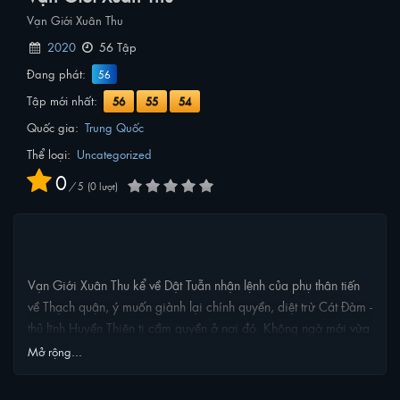
Vạn Giới Xuân Thu
2020
56 Tập
Đang phát:
56
Tập mới nhất:
56
55
54
Quốc gia:
Trung Quốc
Thể loại:
Uncategorized
0
/
5
0
lượt
NỘI DUNG PHIM
Vạn Giới Xuân Thu kể về Dật Tuẫn nhận lệnh của phụ thân tiến
về Thạch quận, ý muốn giành lại chính quyền, diệt trừ Cát Đàm -
thủ lĩnh Huyền Thiên ti cầm quyền ở nơi đó. Không ngờ mới vừa
tới Thạch quận, đúng lúc gặp phải thiếu nữ Thập Nhất Nguyệt
Mở rộng...
đến đây hành thích Cát Đàm. Nhưng Thập Nhất Nguyệt thành
thích không thành gặp nạn, Dật Tuẫn có lòng tốt cứu Thập Nhất