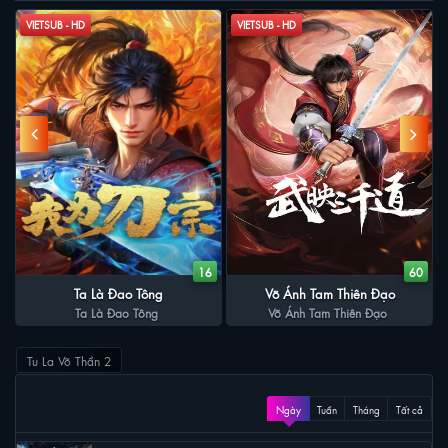
VIETSUB - HD
VIETSUB - HD
9
16
60
Ta Là Đao Tông
Võ Ánh Tam Thiên Đạo
Ta Là Đao Tông
Võ Ánh Tam Thiên Đạo
Tu La Võ Thần 2
XEM NHIỀU
Ngày
Tuần
Tháng
Tất cả