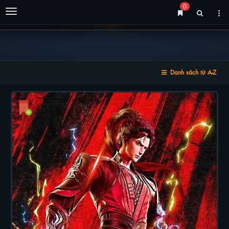
0
Menu
Danh sách từ A-Z