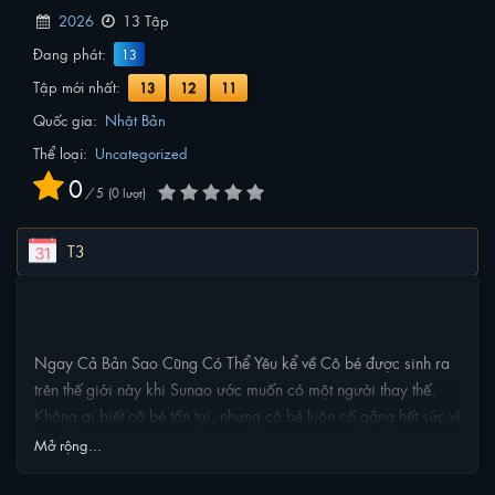
2026
13 Tập
Đang phát:
13
Tập mới nhất:
13
12
11
Quốc gia:
Nhật Bản
Thể loại:
Uncategorized
0
/
5
0
lượt
T3
NỘI DUNG PHIM
Ngay Cả Bản Sao Cũng Có Thể Yêu kể về Cô bé được sinh ra
trên thế giới này khi Sunao ước muốn có một người thay thế.
Không ai biết cô bé tồn tại, nhưng cô bé luôn cố gắng hết sức vì
Sunao mỗi khi được gọi đến. Một ngày nọ, cô bé nói chuyện
Mở rộng...
với Sanada, một trong những bạn cùng lớp. Họ trở thành bạn