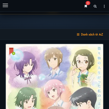
0
Menu
Danh sách từ A-Z