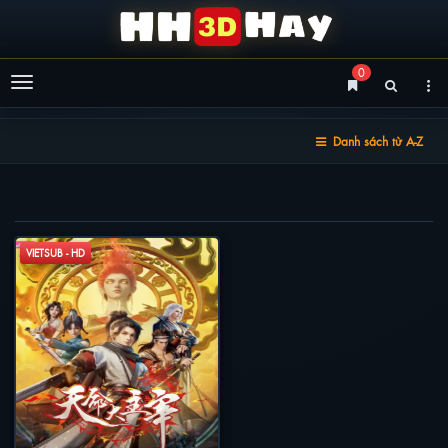
0
Menu
Danh sách từ A-Z
THIÊN MỆNH ĐẠI CHÚA TỂ
VIETSUB - HD