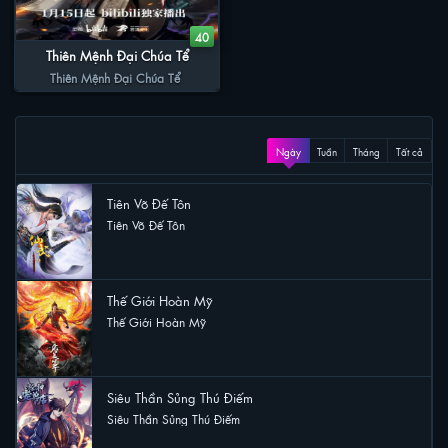
40
Thiên Mệnh Đại Chúa Tể
Thiên Mệnh Đại Chúa Tể
XEM NHIỀU
Ngày
Tuần
Tháng
Tất cả
Tiên Võ Đế Tôn
Tiên Võ Đế Tôn
40 lượt xem
Thế Giới Hoàn Mỹ
Thế Giới Hoàn Mỹ
19 lượt xem
Siêu Thần Sủng Thú Điếm
Siêu Thần Sủng Thú Điếm
15 lượt xem