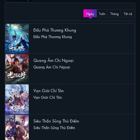
XEM NHIỀU
Ngày
Tuần
Tháng
Tất cả
Đấu Phá Thương Khung
Đấu Phá Thương Khung
41 lượt xem
Quang Âm Chi Ngoại
Quang Âm Chi Ngoại
20 lượt xem
Vạn Giới Chí Tôn
Vạn Giới Chí Tôn
20 lượt xem
Siêu Thần Sủng Thú Điếm
Siêu Thần Sủng Thú Điếm
17 lượt xem