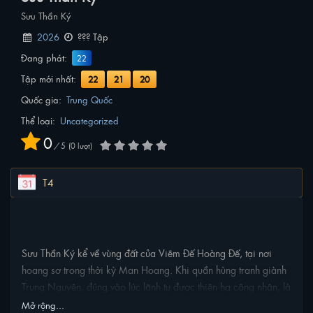
Sưu Thần Ký
2026
??? Tập
Đang phát:
22
Tập mới nhất:
22
21
20
Quốc gia:
Trung Quốc
Thể loại:
Uncategorized
0
/
5
0
lượt
T4
NỘI DUNG PHIM
Sưu Thần Ký kể về vùng đất của Viêm Đế Hoàng Đế, tại nơi
hoang sơ trong thời kỳ Man Hoang. Khi quần hùng tranh giành
Trung Nguyên, đúng vào lúc lãnh tụ được thiên hạ công nhận, là
Thần Nông Đế qua đời, thì các tộc quần hùng Kim, Mộc, Thủy,
Mở rộng...