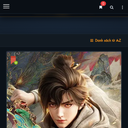
0
Menu
Danh sách từ A-Z