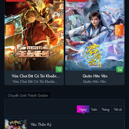
0
12
24
Vừa Chơi Đã Có Tài Khoản
Quân Hữu Vân
Vừa Chơi Đã Có Tài Khoản
Vương Giả
Quân Hữu Vân
Vương Giả
Chuyển Sinh Thành Goblin
XEM NHIỀU
Ngày
Tuần
Tháng
Tất cả
Yêu Thần Ký