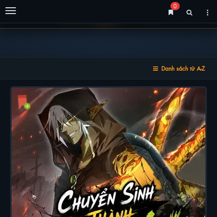
0
Menu
Danh sách từ A-Z