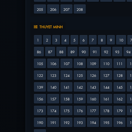
205
206
207
208
THUYET MINH
1
2
3
4
5
6
7
8
9
10
86
87
88
89
90
91
92
93
94
105
106
107
108
109
110
111
1
122
123
124
125
126
127
128
1
139
140
141
142
143
144
145
1
156
157
158
159
160
161
162
1
173
174
175
176
177
178
179
1
190
191
192
193
194
195
196
1