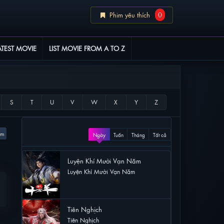
Phim yêu thích
0
ATEST MOVIE
LIST MOVIE FROM A TO Z
XEM NHIỀU
em
Ngày
Tuần
Tháng
Tất cả
Luyện Khí Mười Vạn Năm
Luyện Khí Mười Vạn Năm
28 lượt xem
Tiên Nghịch
Tiên Nghịch