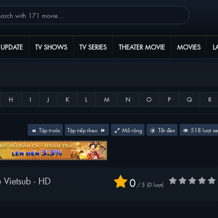
 UPDATE
TV SHOWS
TV SERIES
THEATER MOVIE
MOVIES
L
Tập trước
Tập tiếp theo
Mở rộng
Tắt đèn
518
lượt x
Watch Thần Ấn Vương Tọa episode Vietsub - HD
0
/
5
0
lượt