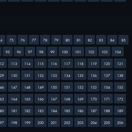
74
75
76
77
78
79
80
81
82
83
84
85
95
96
97
98
99
100
101
102
103
104
12
113
114
115
116
117
118
119
120
121
29
130
131
132
133
134
135
136
137
138
46
147
148
149
150
151
152
153
154
155
63
164
165
166
167
168
169
170
171
172
80
181
182
183
184
185
186
187
188
189
97
198
199
200
201
202
203
204
205
206