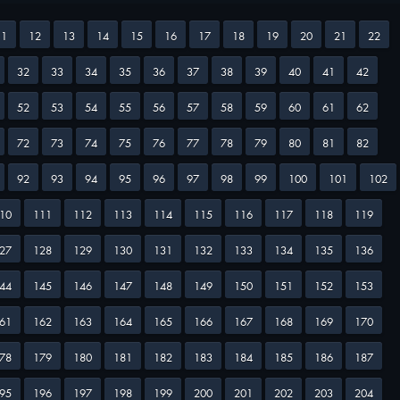
11
12
13
14
15
16
17
18
19
20
21
22
32
33
34
35
36
37
38
39
40
41
42
52
53
54
55
56
57
58
59
60
61
62
72
73
74
75
76
77
78
79
80
81
82
92
93
94
95
96
97
98
99
100
101
102
10
111
112
113
114
115
116
117
118
119
27
128
129
130
131
132
133
134
135
136
44
145
146
147
148
149
150
151
152
153
61
162
163
164
165
166
167
168
169
170
78
179
180
181
182
183
184
185
186
187
95
196
197
198
199
200
201
202
203
204