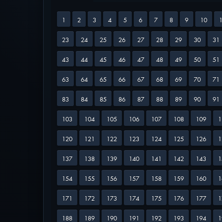
1
2
3
4
5
6
7
8
9
10
23
24
25
26
27
28
29
30
31
43
44
45
46
47
48
49
50
51
63
64
65
66
67
68
69
70
71
83
84
85
86
87
88
89
90
91
103
104
105
106
107
108
109
1
120
121
122
123
124
125
126
1
137
138
139
140
141
142
143
1
154
155
156
157
158
159
160
1
171
172
173
174
175
176
177
1
188
189
190
191
192
193
194
1