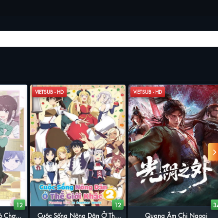
VIETSUB - HD
VIETSUB - HD
12
12
3
ò Chơi
Cuộc Sống Nông Dân Ở Thế
Quang Âm Chi Ngoại