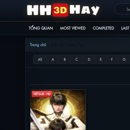
TỔNG QUAN
MOST VIEWED
COMPLETED
LAST
Trang chủ
»
Thần Ấn Vương Tọa
THẦN ẤN VƯƠNG TỌA
VIETSUB - HD