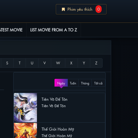
Phim yêu thích
0
ATEST MOVIE
LIST MOVIE FROM A TO Z
XEM NHIỀU
Ngày
Tuần
Tháng
Tất cả
Tiên Võ Đế Tôn
Tiên Võ Đế Tôn
14 lượt xem
Thế Giới Hoàn Mỹ
Thế Giới Hoàn Mỹ