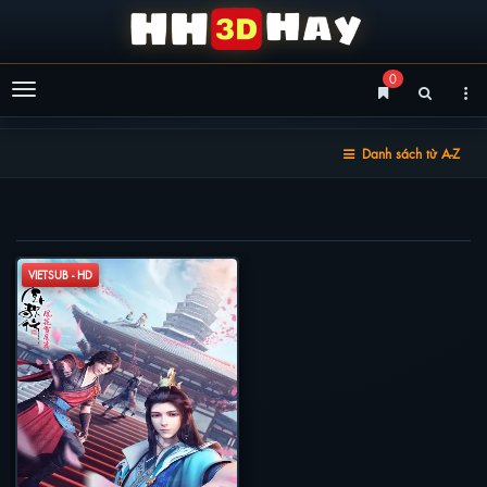
0
Menu
Danh sách từ A-Z
THIẾU NIÊN CA HÀNH 2
VIETSUB - HD