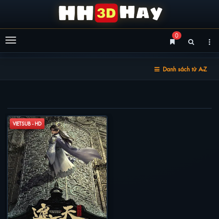
0
Menu
Danh sách từ A-Z
GIÀ THIÊN
VIETSUB - HD