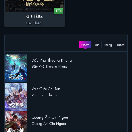
174
Già Thiên
Già Thiên
XEM NHIỀU
Ngày
Tuần
Tháng
Tất cả
Đấu Phá Thương Khung
Đấu Phá Thương Khung
16 lượt xem
Vạn Giới Chí Tôn
Vạn Giới Chí Tôn
9 lượt xem
Quang Âm Chi Ngoại
Quang Âm Chi Ngoại
7 lượt xem