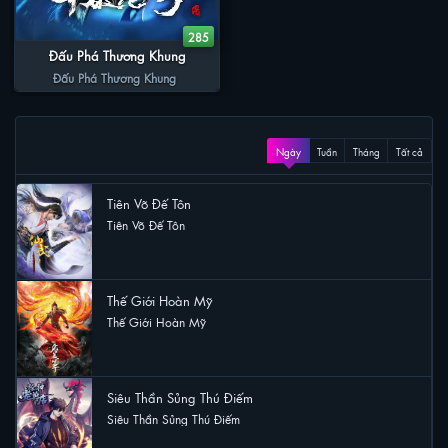
285
Đấu Phá Thương Khung
Đấu Phá Thương Khung
XEM NHIỀU
Ngày
Tuần
Tháng
Tất cả
Tiên Võ Đế Tôn
Tiên Võ Đế Tôn
40 lượt xem
Thế Giới Hoàn Mỹ
Thế Giới Hoàn Mỹ
19 lượt xem
Siêu Thần Sủng Thú Điếm
Siêu Thần Sủng Thú Điếm
14 lượt xem