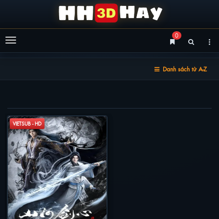
0
Menu
Danh sách từ A-Z
SƠN HÀ KIẾM TÂM
VIETSUB - HD