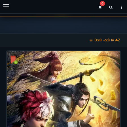
0
Menu
Danh sách từ A-Z