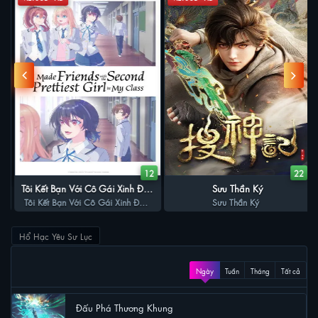
8
12
22
Tôi Kết Bạn Với Cô Gái Xinh Đẹp
Sưu Thần Ký
Tôi Kết Bạn Với Cô Gái Xinh Đẹp
Thứ Hai Trong Lớp
Sưu Thần Ký
Thứ Hai Trong Lớp
Hổ Hạc Yêu Sư Lục
XEM NHIỀU
Ngày
Tuần
Tháng
Tất cả
Đấu Phá Thương Khung