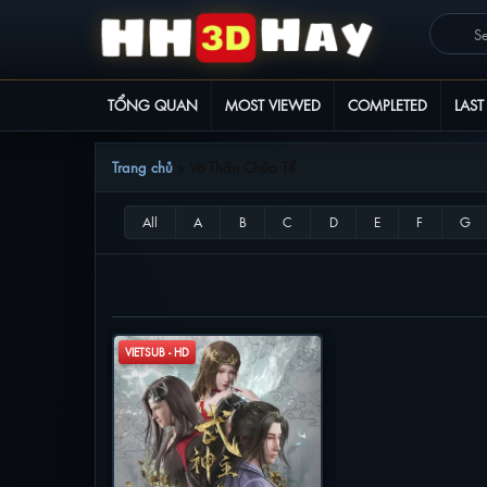
TỔNG QUAN
MOST VIEWED
COMPLETED
LAST
Trang chủ
»
Võ Thần Chúa Tể
VÕ THẦN CHÚA TỂ
VIETSUB - HD