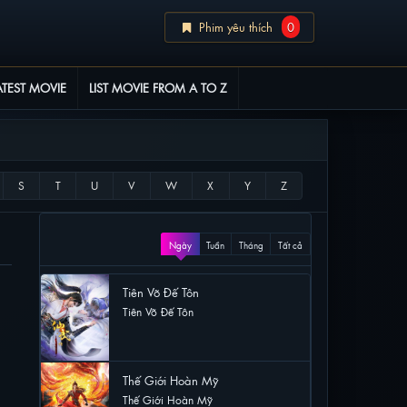
Phim yêu thích
0
ATEST MOVIE
LIST MOVIE FROM A TO Z
XEM NHIỀU
Ngày
Tuần
Tháng
Tất cả
Tiên Võ Đế Tôn
Tiên Võ Đế Tôn
33 lượt xem
Thế Giới Hoàn Mỹ
Thế Giới Hoàn Mỹ