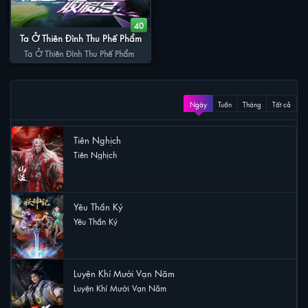
40
Ta Ở Thiên Đình Thu Phế Phẩm
Ta Ở Thiên Đình Thu Phế Phẩm
XEM NHIỀU
Ngày
Tuần
Tháng
Tất cả
Tiên Nghịch
Tiên Nghịch
48 lượt xem
Yêu Thần Ký
Yêu Thần Ký
29 lượt xem
Luyện Khí Mười Vạn Năm
Luyện Khí Mười Vạn Năm
29 lượt xem