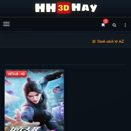
0
Menu
Danh sách từ A-Z
TA Ở THIÊN ĐÌNH THU PHẾ PHẨM
VIETSUB - HD