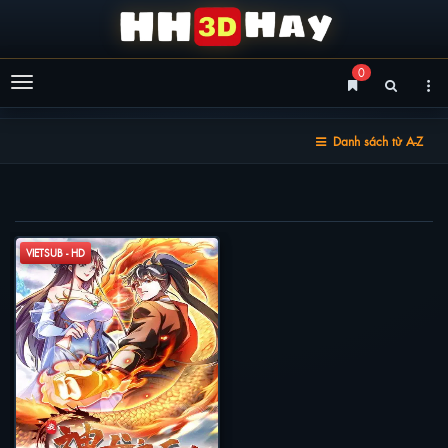
0
Menu
Danh sách từ A-Z
TA HẬU DUỆ THẦN LONG
VIETSUB - HD