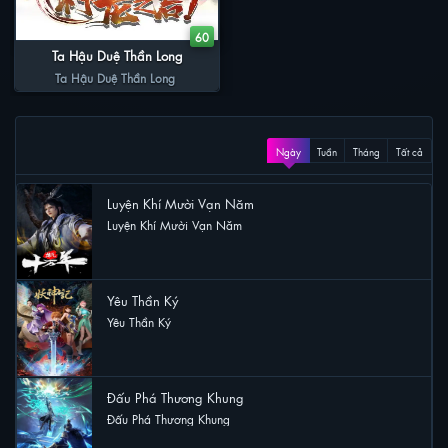
60
Ta Hậu Duệ Thần Long
Ta Hậu Duệ Thần Long
XEM NHIỀU
Ngày
Tuần
Tháng
Tất cả
Luyện Khí Mười Vạn Năm
Luyện Khí Mười Vạn Năm
28 lượt xem
Yêu Thần Ký
Yêu Thần Ký
23 lượt xem
Đấu Phá Thương Khung
Đấu Phá Thương Khung
16 lượt xem