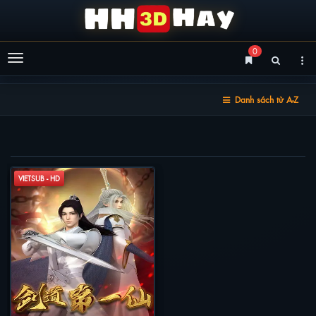
0
Menu
Danh sách từ A-Z
KIẾM ĐẠO ĐỆ NHẤT TIÊN
VIETSUB - HD