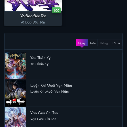
100
Võ Đạo Độc Tôn
Võ Đạo Độc Tôn
XEM NHIỀU
Ngày
Tuần
Tháng
Tất cả
Yêu Thần Ký
Yêu Thần Ký
49 lượt xem
Luyện Khí Mười Vạn Năm
Luyện Khí Mười Vạn Năm
48 lượt xem
Vạn Giới Chí Tôn
Vạn Giới Chí Tôn
25 lượt xem