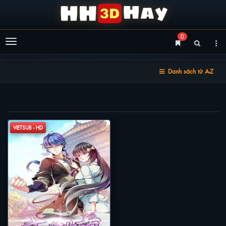
0
Menu
Danh sách từ A-Z
VÕ ĐẠO ĐỘC TÔN
VIETSUB - HD