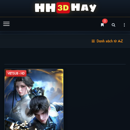
0
Menu
Danh sách từ A-Z
TUYỆT THẾ CHIẾN HỒN
VIETSUB - HD